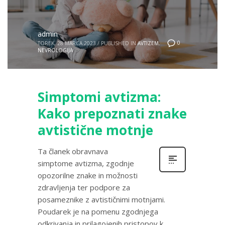
admin
0
TOREK, 28 MARCA 2023
/
PUBLISHED IN
AVTIZEM
,
NEVROLOGIJA
Simptomi avtizma:
Kako prepoznati znake
avtistične motnje
Ta članek obravnava
simptome avtizma, zgodnje
opozorilne znake in možnosti
zdravljenja ter podpore za
posameznike z avtističnimi motnjami.
Poudarek je na pomenu zgodnjega
odkrivanja in prilagojenih pristopov k