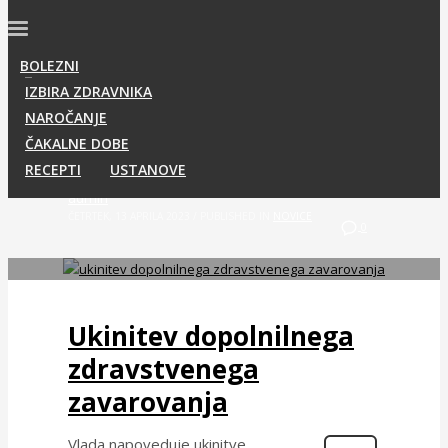
BOLEZNI
IZBIRA ZDRAVNIKA
NAROČANJE
ČAKALNE DOBE
RECEPTI
USTANOVE
admin
ČETRTEK, 13 APRILA 2023
/
PUBLISHED IN
NOVICE
0
Ukinitev dopolnilnega
zdravstvenega
zavarovanja
Vlada napoveduje ukinitve