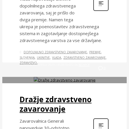
dopolnilnega zdravstvenega
zavarovanja, saj je prišlo do
dviga premije. Namen tega
ukrepa je poenostavitev zdravstvenega
sistema in zagotavljanje dostopnejšega
zdravstvenega varstva za vse državljane.
DOPOLNILNO ZDRAVSTVENO ZAVAROVANJE
PREMIJE
SLOVENIJA
UKINITVE
VLADA
ZDRAVSTVENO ZAVAROVANJE
admin
ZDRAVSTVO
ČETRTEK, 06 APRILA 2023
/
PUBLISHED IN
NOVICE
0
Dražje zdravstveno
zavarovanje
Zavarovalnica Generali
napoveduje 30-odstotno