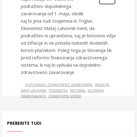
podražitev dopolnilnega
zavarovanja od 1. maja, sledili
naj bi jima tudi Vzajemna in Triglav.
Ekonomist Matej Lahovnik meni, da
podražitev ni upravičena, saj je bistveno višja
od inflacije in ne prinaša nobenih dodatnih
koristi plačnikom. Poleg tega je Slovenija tik
pred reformo financiranja zdravstvenega
sistema, ki naj bi vplivala na dopolnilno
zdravstveno zavarovanje.
DOPOLNILNO ZDRAVSTVENO ZAVAROVANJE
INFLACIJA
MATEJ LAHOVNIK
PODRAŽITEV
REFORMA
SLOVENIJA
ZAVAROVALNICE
ZDRAVSTVENI SISTEM
PREBERITE TUDI