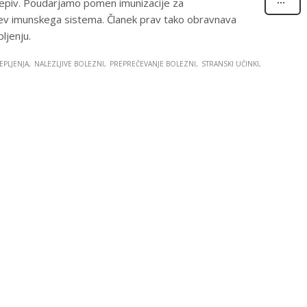
 cepiv. Poudarjamo pomen imunizacije za
itev imunskega sistema. Članek prav tako obravnava
ljenju.
EPLJENJA
NALEZLJIVE BOLEZNI
PREPREČEVANJE BOLEZNI
STRANSKI UČINKI