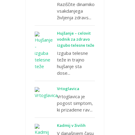
Raziščite dinamiko
vsakdanjega
življenja zdravs...
Hujšanje – celovit
vodnik za zdravo
izgubo telesne teže
Izguba telesne
teže in trajno
hujšanje sta
dose...
Vrtoglavica
Vrtoglavica je
pogost simptom,
ki prizadene rav...
Kadmij v živilih
V današnjem času