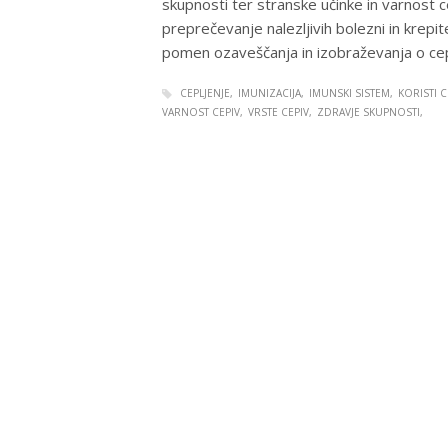
skupnosti ter stranske učinke in varnost
preprečevanje nalezljivih bolezni in krep
pomen ozaveščanja in izobraževanja o cep
CEPLJENJE
IMUNIZACIJA
IMUNSKI SISTEM
KORISTI C
VARNOST CEPIV
VRSTE CEPIV
ZDRAVJE SKUPNOSTI