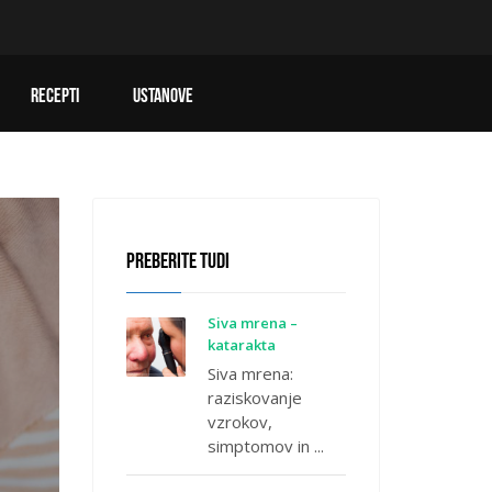
RECEPTI
USTANOVE
PREBERITE TUDI
Siva mrena –
katarakta
Siva mrena:
raziskovanje
vzrokov,
simptomov in ...