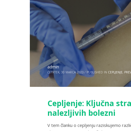
admin
ČETRTEK, 30 MARCA 2023
/
PUBLISHED IN
CEPLJENJE
,
PRE
Cepljenje: Ključna str
nalezljivih bolezni
V tem članku o cepljenju raziskujemo razli