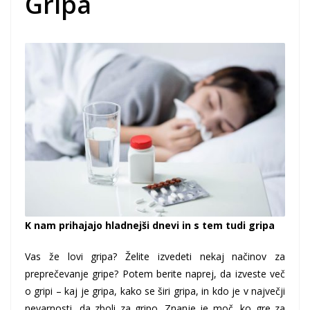
Gripa
K nam prihajajo hladnejši dnevi in s tem tudi gripa
Vas že lovi gripa? Želite izvedeti nekaj načinov za
preprečevanje gripe? Potem berite naprej, da izveste več
o gripi – kaj je gripa, kako se širi gripa, in kdo je v največji
nevarnosti, da zboli za gripo. Znanje je moč, ko gre za