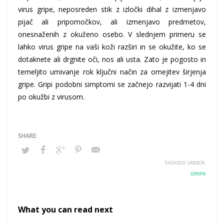
virus gripe, neposreden stik z izločki dihal z izmenjavo
pijač ali pripomočkov, ali izmenjavo predmetov,
onesnaženih z okuženo osebo. V slednjem primeru se
lahko virus gripe na vaši koži razširi in se okužite, ko se
dotaknete ali drgnite oči, nos ali usta. Zato je pogosto in
temeljito umivanje rok ključni način za omejitev širjenja
gripe. Gripi podobni simptomi se začnejo razvijati 1-4 dni
po okužbi z virusom.
TAGGED UNDER:
GRIPA
What you can read next