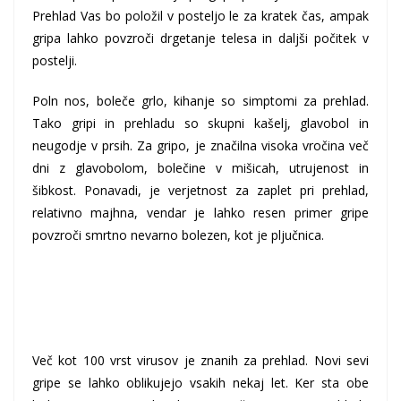
Prehlad Vas bo položil v posteljo le za kratek čas, ampak
gripa lahko povzroči drgetanje telesa in daljši počitek v
postelji.
Poln nos, boleče grlo, kihanje so simptomi za prehlad.
Tako gripi in prehladu so skupni kašelj, glavobol in
neugodje v prsih. Za gripo, je značilna visoka vročina več
dni z glavobolom, bolečine v mišicah, utrujenost in
šibkost. Ponavadi, je verjetnost za zaplet pri prehlad,
relativno majhna, vendar je lahko resen primer gripe
povzroči smrtno nevarno bolezen, kot je pljučnica.
Več kot 100 vrst virusov je znanih za prehlad. Novi sevi
gripe se lahko oblikujejo vsakih nekaj let. Ker sta obe