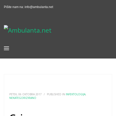
Pišite nam na:
info@ambulanta.net
PETEK, 06 OKTOBRA 2017
/
PUBLISHED IN
INFEKTOLOGIJA
,
NEKATEGORIZIRANO