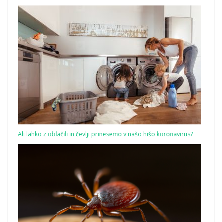
Ali lahko z oblačili in čevlji prinesemo v našo hišo koronavirus?