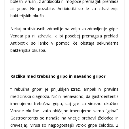
bolezni virusni, z antibiotiki ni mogoče premagati prehlada
ali gripe. Ne pozabite: Antibiotiki so le za zdravljenje
bakterijskih okužb.
Nekaj protivirusnih zdravil je na voljo za zdravljenje gripe.
Vendar pa ni zdravila, ki bi posebej premagala prehlad.
Antibiotiki so lahko v pomoč, če obstaja sekundarna
bakterijska okužba.
Razlika med trebušno gripo in navadno gripo?
“Trebušna gripa” je priljubljen izraz, ampak ni pravilna
medicinska diagnoza. Nič ni nenavadno, da gastroenteritis
imenujemo trebušna gripa, saj gre za virusno okužbo.
Virusne okužbe zato običajno imenujemo samo “gripa”.
Gastroenteritis se nanaša na vnetje prebavil (želodca in
črevesja). Virusi so najpogostejši vzrok gripe želodcu. Z