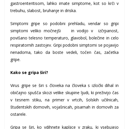
gastroenteritisom, lahko imate simptome, kot so krči v
trebuhu, slabost, bruhanje in driska.
Simptomi gripe so podobni prehladu, vendar so gripi
simptomi veliko močnejši in vodijo v izčrpanost,
povišano telesno temperaturo, glavobol, bolečine in celo
respiratornih zastojev. Gripi podobni simptomi se pojavijo
nenadoma, tako da boste vedeli, točen čas, začetka
gripe.
Kako se gripa širi?
Virus gripe se širi s človeka na človeka s izločki dihal in
običajno spušča skozi velike skupine ljudi, ki preživijo čas
v tesnem stiku, na primer v vrtcih, šolskih učilnicah,
študentskih domovih, vojašnicah, pisarnah in domovih za
ostarele.
Gripa se širi, ko vdihnete kapljice v zraku, ki vsebujejo